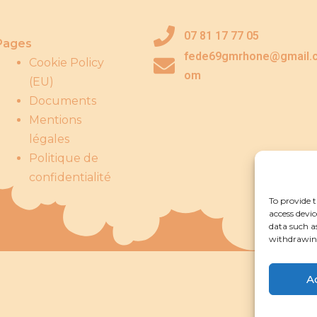
07 81 17 77 05
Pages
fede69gmrhone@gmail.
Cookie Policy
om
(EU)
Documents
Mentions
légales
Politique de
confidentialité
To provide t
access devic
data such a
withdrawing
A