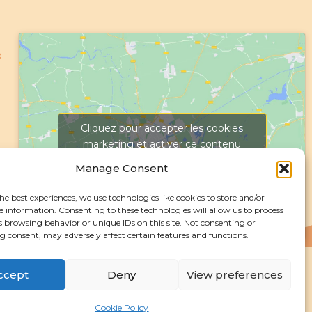
c
Cliquez pour accepter les cookies
marketing et activer ce contenu
Manage Consent
he best experiences, we use technologies like cookies to store and/or
e information. Consenting to these technologies will allow us to process
s browsing behavior or unique IDs on this site. Not consenting or
 consent, may adversely affect certain features and functions.
ccept
Deny
View preferences
Cookie Policy