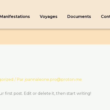
Manifestations
Voyages
Documents
Con
orized
/ Par
joannaleone.pro@proton.me
first post. Edit or delete it, then start writing!