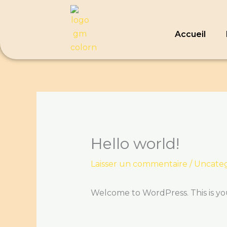
Aller
au
contenu
Accueil
Hello world!
Laisser un commentaire
/
Uncateg
Welcome to WordPress. This is your 