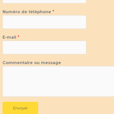
Numéro de téléphone
*
E-mail
*
C
Commentaire ou message
o
m
m
e
n
t
a
Envoyer